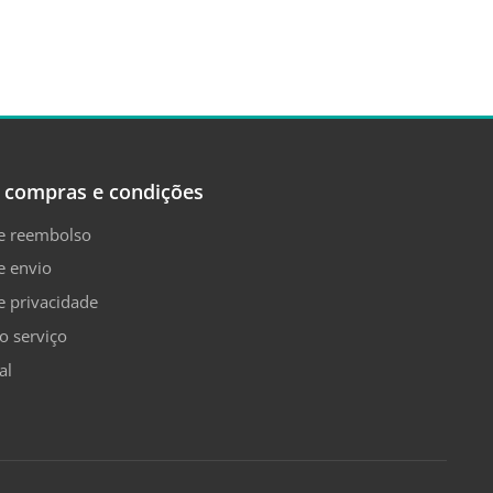
 compras e condições
de reembolso
e envio
de privacidade
o serviço
al