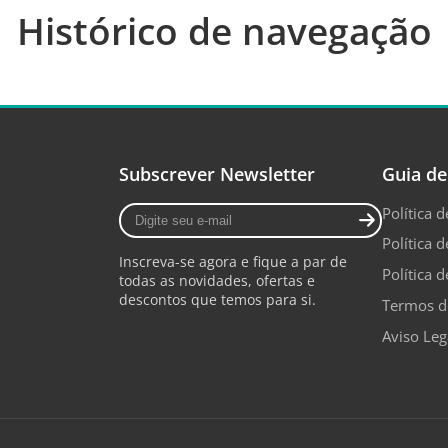
Histórico de navegação
Subscrever Newsletter
Guia de
Digite
Política 
seu
Política d
e-
Inscreva-se agora e fique a par de
mail
Política 
todas as novidades, ofertas e
descontos que temos para si.
Termos d
Aviso Leg