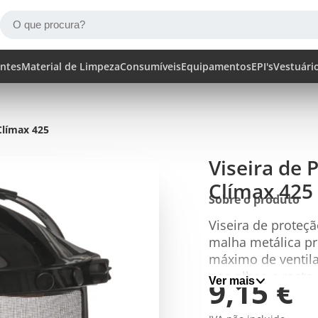
ntes
Material de Limpeza
Consumíveis
Equipamentos
EPI's
Vestuári
Clímax 425
Viseira de
Clímax 425
Sobre o produto
Viseira de proteç
malha metálica p
máximo de ventilaç
nos olhos e rosto
9,15 €
Ver mais
Adequado para tr