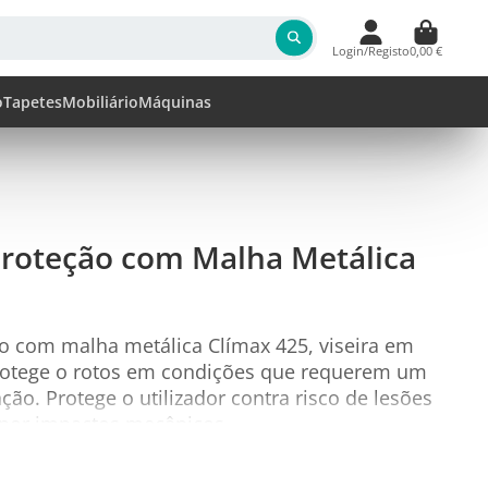
Login/Registo
0,00 €
o
Tapetes
Mobiliário
Máquinas
 Proteção com Malha Metálica
ão com malha metálica Clímax 425, viseira em
rotege o rotos em condições que requerem um
ão. Protege o utilizador contra risco de lesões
 por impactos mecânicos.
abalhos de manutenção de áreas verdes, poda,