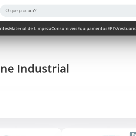
ntes
Material de Limpeza
Consumíveis
Equipamentos
EPI's
Vestuári
ne Industrial
E