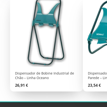
Dispensador de Bobine Industrial de
Dispensador
Chão – Linha Oceano
Parede – L
Preço
Preço
26,91 €
23,54 €