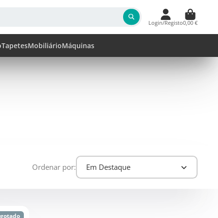
Login/Registo
0,00 €
o
Tapetes
Mobiliário
Máquinas
Ordenar por:
Em Destaque
sgotado