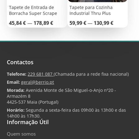
Tapete de Entrada de
Tapete para Cozinha
Borracha Super Scrape
Industrial Thru Plus
Preço
Preço
45,84 €
—
178,89 €
59,99 €
—
130,99 €
Contactos
Telefone:
229 681 087
(Chamada para a rede fixa nacional)
Email:
geral@berrio.pt
Morada:
Avenida Monte de São Miguel-o-Anjo nº20 -
Armazém 8
4425-537 Maia (Portugal)
Horário:
Segunda a sexta-feira das 09h00 às 13h00 e das
14h00 às 17h30.
Informação Útil
Quem somos