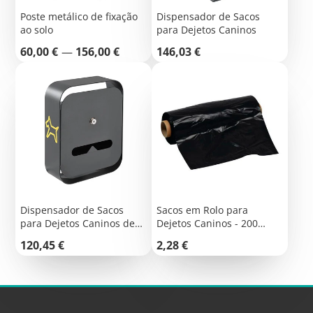
Poste metálico de fixação
Dispensador de Sacos
ao solo
para Dejetos Caninos
Preço
Preço
60,00 €
—
156,00 €
146,03 €
Dispensador de Sacos
Sacos em Rolo para
para Dejetos Caninos de
Dejetos Caninos - 200
Parede
Sacos
Preço
Preço
120,45 €
2,28 €