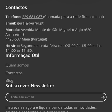
Contactos
Telefone:
229 681 087
(Chamada para a rede fixa nacional)
Email:
geral@berrio.pt
Morada:
Avenida Monte de São Miguel-o-Anjo nº20 -
Armazém 8
4425-537 Maia (Portugal)
Horário:
Segunda a sexta-feira das 09h00 às 13h00 e das
14h00 às 17h30.
Informação Útil
Quem somos
Contactos
Blog
Subscrever Newsletter
Digite
seu
e-
Inscreva-se agora e fique a par de todas as novidades,
mail