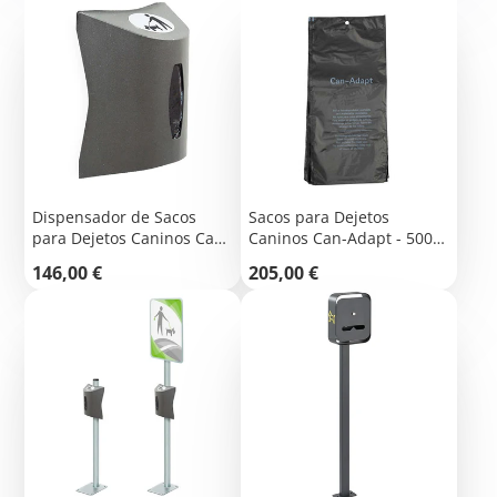
Dispensador de Sacos
Sacos para Dejetos
para Dejetos Caninos Can-
Caninos Can-Adapt - 5000
Adapt
Sacos
Preço
Preço
146,00 €
205,00 €