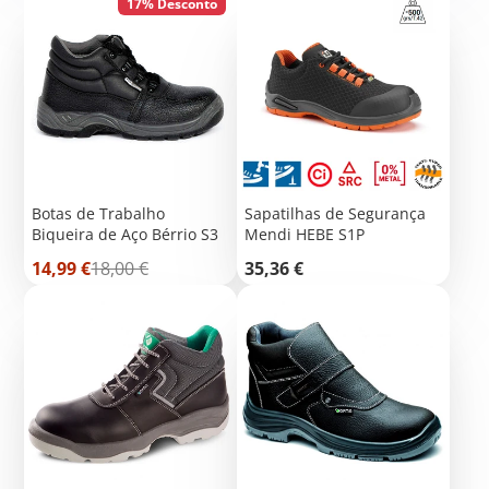
17% Desconto
Botas de Trabalho
Sapatilhas de Segurança
Biqueira de Aço Bérrio S3
Mendi HEBE S1P
Preço
Preço
Preço
14,99 €
18,00 €
35,36 €
de
normal
saldo