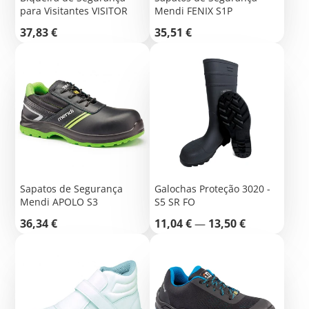
para Visitantes VISITOR
Mendi FENIX S1P
Preço
Preço
37,83 €
35,51 €
Sapatos de Segurança
Galochas Proteção 3020 -
Mendi APOLO S3
S5 SR FO
Preço
Preço
36,34 €
11,04 €
—
13,50 €