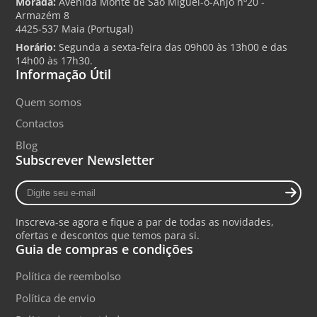
Morada:
Avenida Monte de São Miguel-o-Anjo nº20 -
Armazém 8
4425-537 Maia (Portugal)
Horário:
Segunda a sexta-feira das 09h00 às 13h00 e das
14h00 às 17h30.
Informação Útil
Quem somos
Contactos
Blog
Subscrever Newsletter
Digite
seu
e-
Inscreva-se agora e fique a par de todas as novidades,
mail
ofertas e descontos que temos para si.
Guia de compras e condições
Política de reembolso
Política de envio