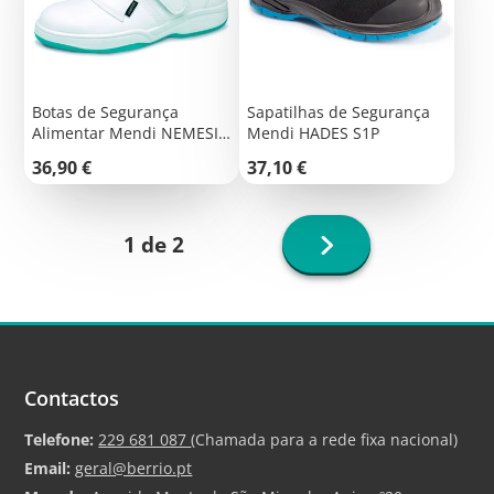
Botas de Segurança
Sapatilhas de Segurança
Alimentar Mendi NEMESIS
Mendi HADES S1P
S2
Preço
Preço
36,90 €
37,10 €
Página
1 de 2
seguinte
Contactos
Telefone:
229 681 087
(Chamada para a rede fixa nacional)
Email:
geral@berrio.pt