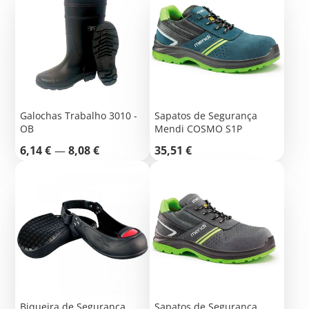
Galochas Trabalho 3010 -
Sapatos de Segurança
OB
Mendi COSMO S1P
Preço
Preço
6,14 €
—
8,08 €
35,51 €
Biqueira de Segurança
Sapatos de Segurança