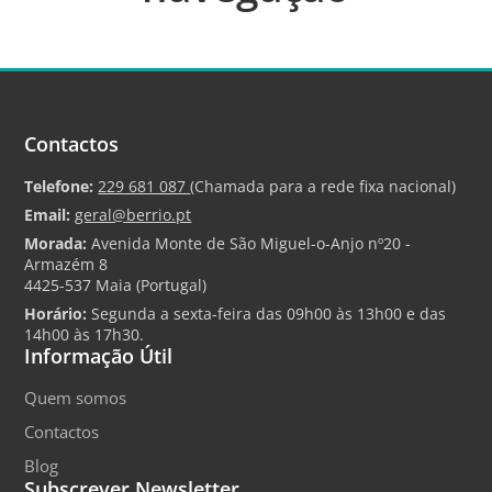
vigor.
A mangueira é plastificada, sendo um factor
determinante para prolongar a vida útil.
Fácil montagem e instalação.
Contactos
Características:
Telefone:
229 681 087
(Chamada para a rede fixa nacional)
Caudal (litro/minuto): 17 l/min.
Email:
geral@berrio.pt
Temperatura máxima: 80ºC.
Morada:
Avenida Monte de São Miguel-o-Anjo nº20 -
Dimensões (LxHxD): 450mm x 1300 mm x
Armazém 8
4425-537 Maia (Portugal)
1/2".
Horário:
Segunda a sexta-feira das 09h00 às 13h00 e das
Águas: Duas Águas
14h00 às 17h30.
Ref: 463048
Informação Útil
Fabricado na Europa | 5 Anos de Garantia.
Quem somos
Contactos
Blog
Subscrever Newsletter