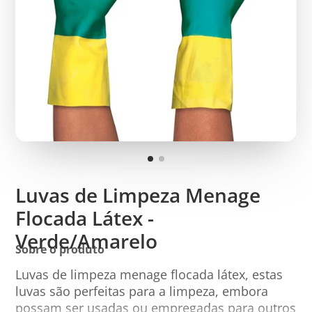
Luvas de Limpeza Menage
Flocada Látex -
Verde/Amarelo
Sobre o produto
Luvas de limpeza menage flocada látex, estas
luvas são perfeitas para a limpeza, embora
possam ser usadas ou empregadas para outros