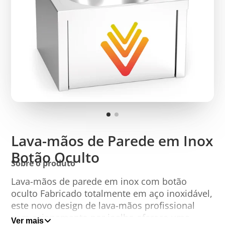
Lava-mãos de Parede em Inox
Botão Oculto
Sobre o produto
Lava-mãos de parede em inox com botão
oculto Fabricado totalmente em aço inoxidável,
este novo design de lava-mãos profissional
com acionamento por joelho oferece uma
Ver mais