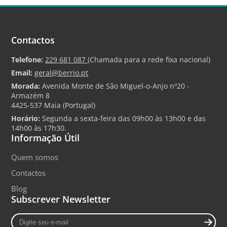
260 x 115 mm;
Material: Aço inoxidável;
Incluído: Torneiras, válvula anti-retorno;
Peso: 3.91 Kg;
Contactos
Referência: 061470.
Telefone:
229 681 087
(Chamada para a rede fixa nacional)
Email:
geral@berrio.pt
Morada:
Avenida Monte de São Miguel-o-Anjo nº20 -
Armazém 8
4425-537 Maia (Portugal)
Horário:
Segunda a sexta-feira das 09h00 às 13h00 e das
14h00 às 17h30.
Informação Útil
Quem somos
Contactos
Blog
Subscrever Newsletter
Digite