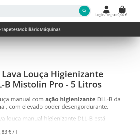
Login/Registo
0,00 €
o
Tapetes
Mobiliário
Máquinas
 Lava Louça Higienizante
B Mistolin Pro - 5 Litros
louça manual com
ação higienizante
DLL-B da
onal, com elevado poder desengordurante.
ava louça manual higienizante DLL-B está
 a lavagem manual de todo o tipo de louça e
reço
por
,83 €
/
l
nha.
nitário