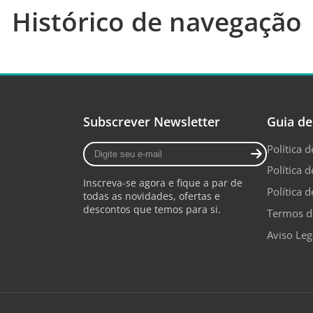
Histórico de navegação
alterados de acor
água, nível de suj
Aplicações
Lavagem manua
cozinha.
Subscrever Newsletter
Guia de
Documentos
Digite
Política 
Ficha Técnic
seu
Política d
B Mistolin Pr
e-
Inscreva-se agora e fique a par de
mail
Política 
todas as novidades, ofertas e
descontos que temos para si.
Termos d
Aviso Leg