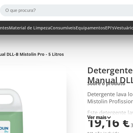
ntes
Material de Limpeza
Consumíveis
Equipamentos
EPI's
Vestuári
l DLL-B Mistolin Pro - 5 Litros
Detergente
Manual DLL-
Sobre o produto
Detergente lava 
Mistolin Profissi
Este detergente l
19,16 €
Ver mais
desenvolvido para
P
3
utensílios de cozi
u