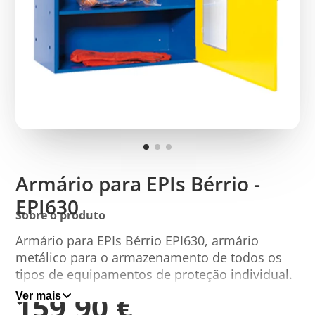
Armário para EPIs Bérrio -
EPI630
Sobre o produto
Armário para EPIs Bérrio EPI630, armário
metálico para o armazenamento de todos os
tipos de equipamentos de proteção individual.
159,90 €
Ver mais
Este armário para EPIs Bérrio é fabricado em