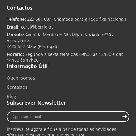
Contactos
Telefone:
229 681 087
(Chamada para a rede fixa nacional)
Email:
geral@berrio.pt
Morada:
Avenida Monte de São Miguel-o-Anjo nº20 -
Armazém 8
4425-537 Maia (Portugal)
Horário:
Segunda a sexta-feira das 09h00 às 13h00 e das
14h00 às 17h30.
Informação Útil
Quem somos
Contactos
Blog
Subscrever Newsletter
Digite
seu
e-
Inscreva-se agora e fique a par de todas as novidades,
mail
ofertas e descontos que temos para si.