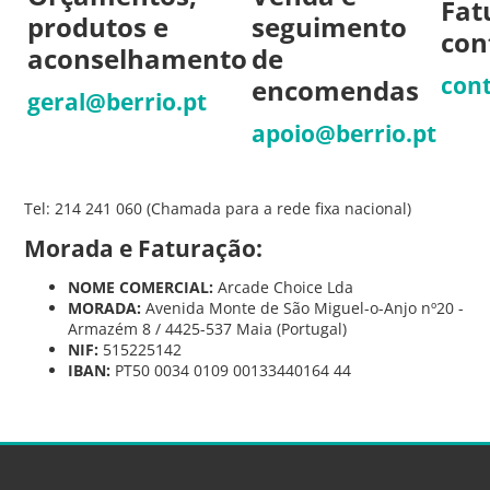
Fat
produtos e
seguimento
con
aconselhamento
de
cont
encomendas
geral@berrio.pt
apoio@berrio.pt
Tel: 214 241 060 (Chamada para a rede fixa nacional)
Morada e Faturação:
NOME COMERCIAL:
Arcade Choice Lda
MORADA:
Avenida Monte de São Miguel-o-Anjo nº20 -
Armazém 8 / 4425-537 Maia (Portugal)
NIF:
515225142
IBAN:
PT50 0034 0109 00133440164 44